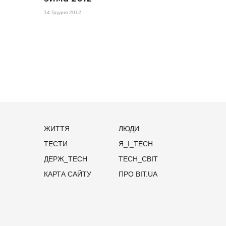
14 Грудня 2012
ЖИТТЯ
ЛЮДИ
ТЕСТИ
Я_І_TECH
ДЕРЖ_TECH
TECH_СВІТ
КАРТА САЙТУ
ПРО BIT.UA