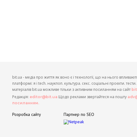
bit.ua - медіа про життя як воно є і технології, що на нього впливают
платформі: я і tech. наукпоп. культура. секс. соціальні проєкти. тест
матеріалів bit.ua можливе тільки з активним посиланням на сайт
bi
Редакція:
Щодо реклами звертайтеся на пошту
editor@bit.ua
adv@
посиланням.
Розробка сайту
Партнер по SEO