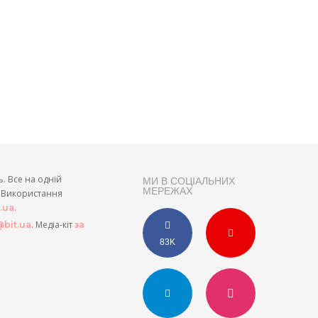
ь. Все на одній
МИ В СОЦІАЛЬНИХ
МЕРЕЖАХ
и. Використання
.
t.ua
. Медіа-кіт
bit.ua
за
83K