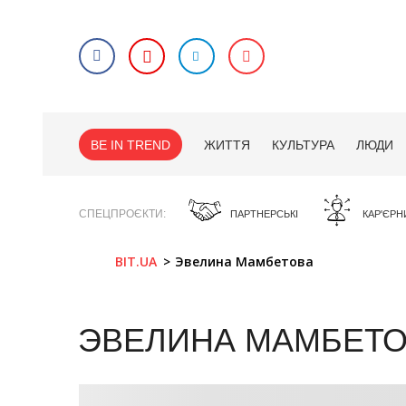
BE IN TREND
ЖИТТЯ
КУЛЬТУРА
ЛЮДИ
СПЕЦПРОЄКТИ
ПАРТНЕРСЬКІ
КАР'ЄРН
BIT.UA
Эвелина Мамбетова
ЭВЕЛИНА МАМБЕТ