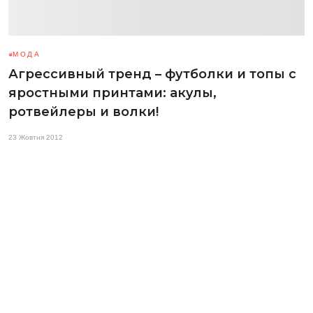
МОДА
Агрессивный тренд – футболки и топы с
яростными принтами: акулы,
ротвейлеры и волки!
23 Жовтня 2012