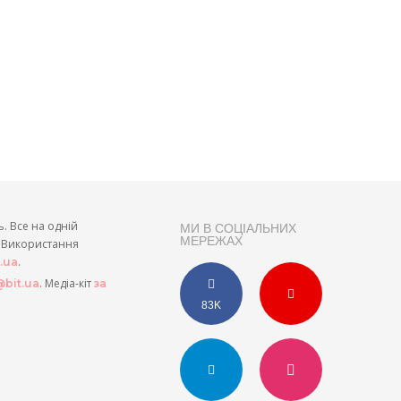
ь. Все на одній
МИ В СОЦІАЛЬНИХ
МЕРЕЖАХ
и. Використання
.
t.ua
. Медіа-кіт
bit.ua
за
83K