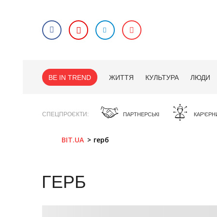
BE IN TREND
ЖИТТЯ
КУЛЬТУРА
ЛЮДИ
СПЕЦПРОЄКТИ
ПАРТНЕРСЬКІ
КАР'ЄРН
BIT.UA
герб
ГЕРБ