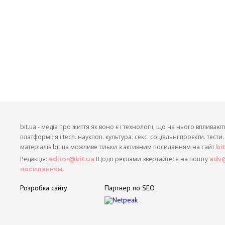
bit.ua - медіа про життя як воно є і технології, що на нього впливают
платформі: я і tech. наукпоп. культура. секс. соціальні проєкти. тест
матеріалів bit.ua можливе тільки з активним посиланням на сайт
bi
Редакція:
Щодо реклами звертайтеся на пошту
editor@bit.ua
adv@
посиланням.
Розробка сайту
Партнер по SEO