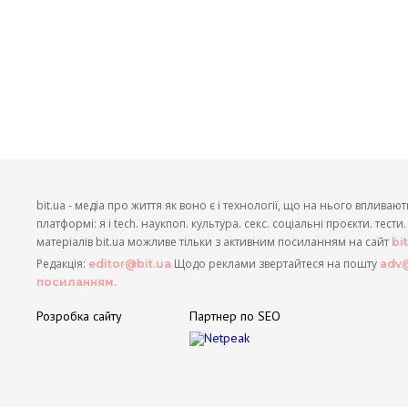
bit.ua - медіа про життя як воно є і технології, що на нього впливают
платформі: я і tech. наукпоп. культура. секс. соціальні проєкти. тест
матеріалів bit.ua можливе тільки з активним посиланням на сайт
bi
Редакція:
Щодо реклами звертайтеся на пошту
editor@bit.ua
adv@
посиланням.
Розробка сайту
Партнер по SEO