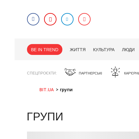
BE IN TREND
ЖИТТЯ
КУЛЬТУРА
ЛЮДИ
СПЕЦПРОЄКТИ
ПАРТНЕРСЬКІ
КАР'ЄРН
BIT.UA
групи
ГРУПИ