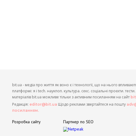
bit.ua - медіа про життя як воно є і технології, що на нього впливают
платформі: я і tech. наукпоп. культура. секс. соціальні проєкти. тест
матеріалів bit.ua можливе тільки з активним посиланням на сайт
bi
Редакція:
Щодо реклами звертайтеся на пошту
editor@bit.ua
adv@
посиланням.
Розробка сайту
Партнер по SEO