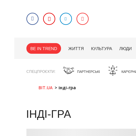
BE IN TREND
ЖИТТЯ
КУЛЬТУРА
ЛЮДИ
СПЕЦПРОЄКТИ
ПАРТНЕРСЬКІ
КАР'ЄРН
BIT.UA
інді-гра
ІНДІ-ГРА