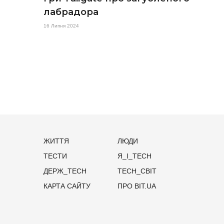
лабрадора
16 Липня 2024
ЖИТТЯ
ЛЮДИ
ТЕСТИ
Я_І_TECH
ДЕРЖ_TECH
TECH_СВІТ
КАРТА САЙТУ
ПРО BIT.UA