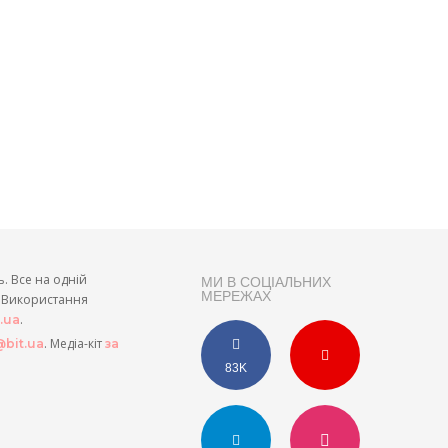
ь. Все на одній
МИ В СОЦІАЛЬНИХ
МЕРЕЖАХ
и. Використання
.
t.ua
. Медіа-кіт
bit.ua
за
83K