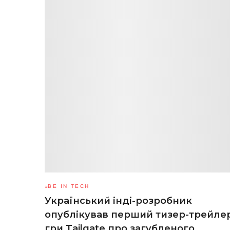
BE IN TECH
Український інді-розробник
опублікував перший тизер-трейле
гри Tailgate про загубленого