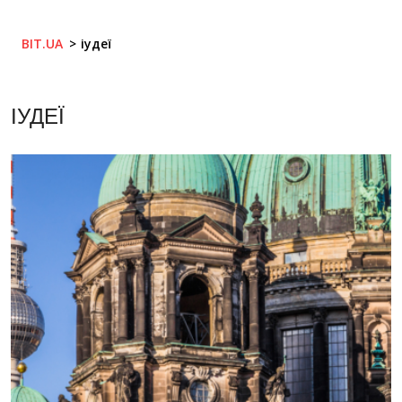
BIT.UA
іудеї
ІУДЕЇ