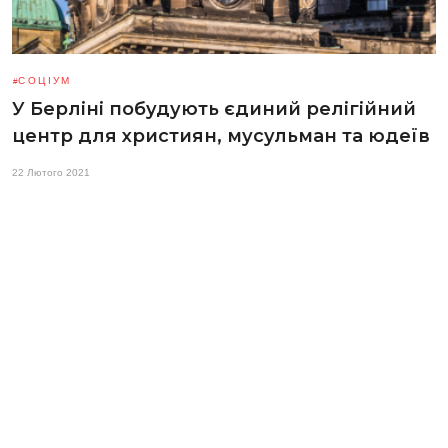
СОЦІУМ
У Берліні побудують єдиний релігійний
центр для християн, мусульман та юдеїв
22 Лютого 2021