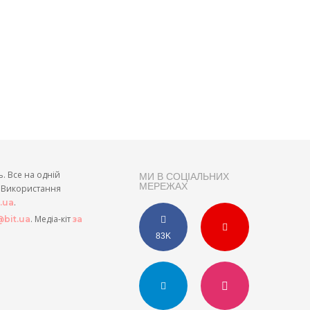
ь. Все на одній
МИ В СОЦІАЛЬНИХ
МЕРЕЖАХ
и. Використання
.
t.ua
. Медіа-кіт
bit.ua
за
83K