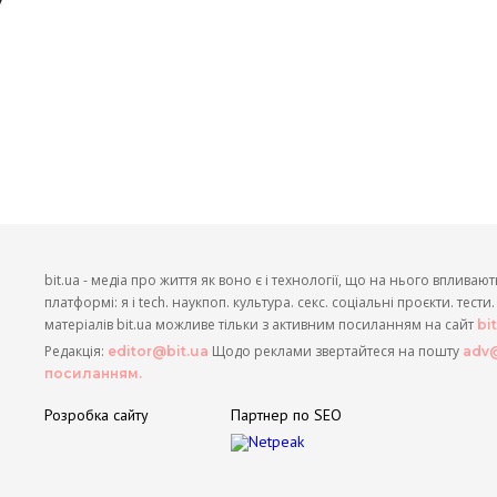
bit.ua - медіа про життя як воно є і технології, що на нього впливают
платформі: я і tech. наукпоп. культура. секс. соціальні проєкти. тест
матеріалів bit.ua можливе тільки з активним посиланням на сайт
bi
Редакція:
Щодо реклами звертайтеся на пошту
editor@bit.ua
adv@
посиланням.
Розробка сайту
Партнер по SEO