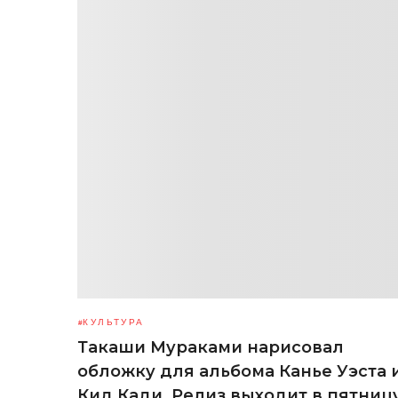
КУЛЬТУРА
Такаши Мураками нарисовал
обложку для альбома Канье Уэста 
Кид Кади. Релиз выходит в пятниц