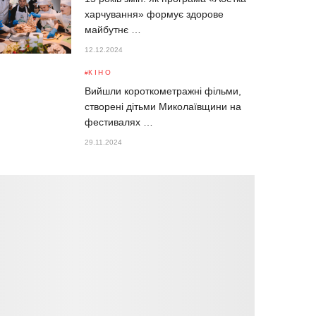
харчування» формує здорове
майбутнє …
12.12.2024
КІНО
Вийшли короткометражні фільми,
створені дітьми Миколаївщини на
фестивалях …
29.11.2024