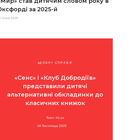
«Мир» став дитячим словом року в
Оксфорді за 2025-й
6 Січня 2026
ДОБРІ СПРАВИ
«Сенс» і «Клуб Добродіїв»
представили дитячі
альтернативні обкладинки до
класичних книжок
Текст: bit.ua
19 Листопада 2025