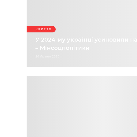
ЖИТТЯ
У 2024-му українці усиновили на
– Мінсоцполітики
26 Лютого 2025