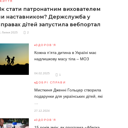
ЖИТТЯ
Як стати патронатним вихователем
чи наставником? Держслужба у
справах дітей запустила вебпортал
1 Липня 2025
2
ЗДОРОВ'Я
Кожна п’ята дитина в Україні має
надлишкову масу тіла – МОЗ
04.02.2025
1
ДОБРІ СПРАВИ
Мисткиня Дженні Гольцер створила
подарунки для українських дітей, які
…
27.12.2024
ЗДОРОВ'Я
15 років змін: як програма «Абетка