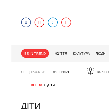
BE IN TREND
ЖИТТЯ
КУЛЬТУРА
ЛЮДИ
СПЕЦПРОЄКТИ
ПАРТНЕРСЬКІ
КАР'ЄРН
BIT.UA
діти
ДІТИ