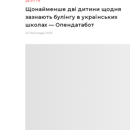
ЖИТТЯ
Щонайменше дві дитини щодня
зазнають булінгу в українських
школах — Опендатабот
10 Листопада 2025