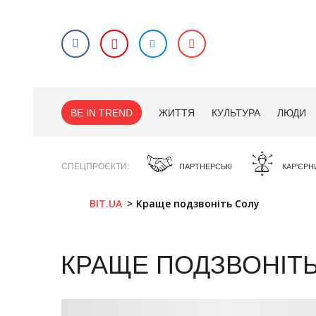
BE IN TREND
ЖИТТЯ
КУЛЬТУРА
ЛЮДИ
СПЕЦПРОЄКТИ
ПАРТНЕРСЬКІ
КАР'ЄРН
BIT.UA
Краще подзвоніть Солу
КРАЩЕ ПОДЗВОНІТ