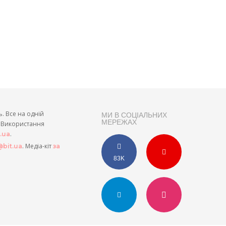
ь. Все на одній
МИ В СОЦІАЛЬНИХ
МЕРЕЖАХ
и. Використання
.
t.ua
. Медіа-кіт
bit.ua
за
83K