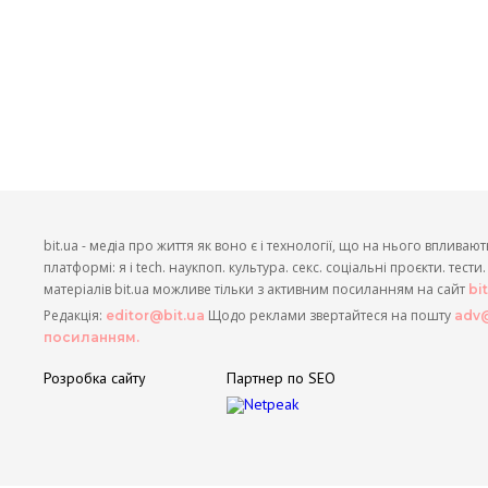
bit.ua - медіа про життя як воно є і технології, що на нього впливают
платформі: я і tech. наукпоп. культура. секс. соціальні проєкти. тест
матеріалів bit.ua можливе тільки з активним посиланням на сайт
bi
Редакція:
Щодо реклами звертайтеся на пошту
editor@bit.ua
adv@
посиланням.
Розробка сайту
Партнер по SEO