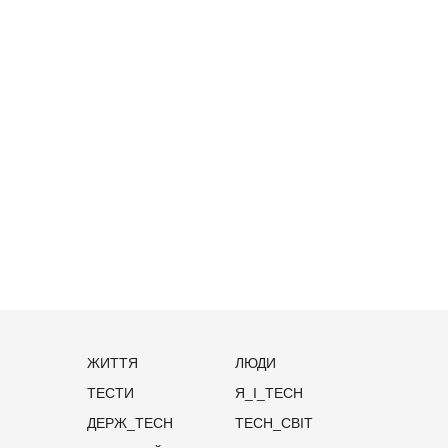
ЖИТТЯ
ЛЮДИ
ТЕСТИ
Я_І_TECH
ДЕРЖ_TECH
TECH_СВІТ