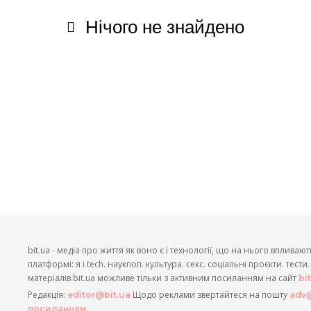
Нічого не знайдено
bit.ua - медіа про життя як воно є і технології, що на нього впливают
платформі: я і tech. наукпоп. культура. секс. соціальні проєкти. тест
матеріалів bit.ua можливе тільки з активним посиланням на сайт
bi
Редакція:
Щодо реклами звертайтеся на пошту
editor@bit.ua
adv@
посиланням.