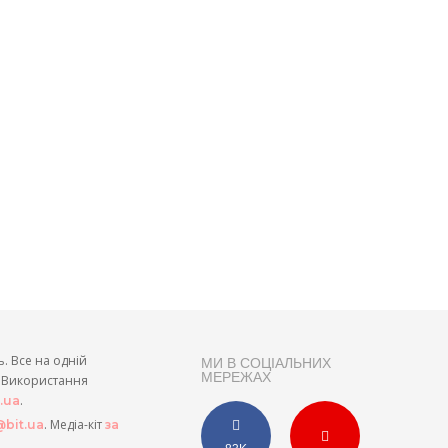
ь. Все на одній
МИ В СОЦІАЛЬНИХ
МЕРЕЖАХ
и. Використання
.
t.ua
. Медіа-кіт
bit.ua
за