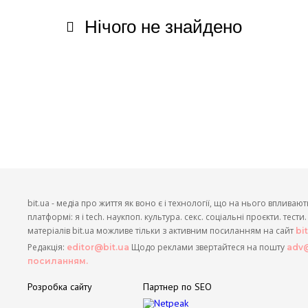
Нічого не знайдено
bit.ua - медіа про життя як воно є і технології, що на нього впливают
платформі: я і tech. наукпоп. культура. секс. соціальні проєкти. тест
матеріалів bit.ua можливе тільки з активним посиланням на сайт
bi
Редакція:
Щодо реклами звертайтеся на пошту
editor@bit.ua
adv@
посиланням.
Розробка сайту
Партнер по SEO