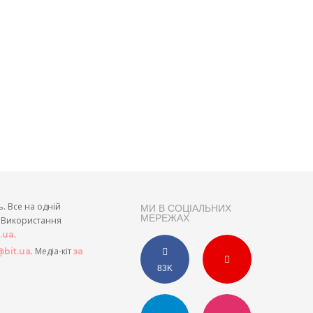
ь. Все на одній
МИ В СОЦІАЛЬНИХ
МЕРЕЖАХ
и. Використання
.
t.ua
. Медіа-кіт
bit.ua
за
83K