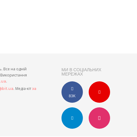
ь. Все на одній
МИ В СОЦІАЛЬНИХ
МЕРЕЖАХ
и. Використання
.
t.ua
. Медіа-кіт
bit.ua
за
83K