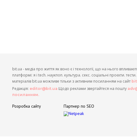
bit.ua - медіа про життя як воно є і технології, що на нього впливают
платформі: я і tech. наукпоп. культура. секс. соціальні проєкти. тест
матеріалів bit.ua можливе тільки з активним посиланням на сайт
bi
Редакція:
Щодо реклами звертайтеся на пошту
editor@bit.ua
adv@
посиланням.
Розробка сайту
Партнер по SEO