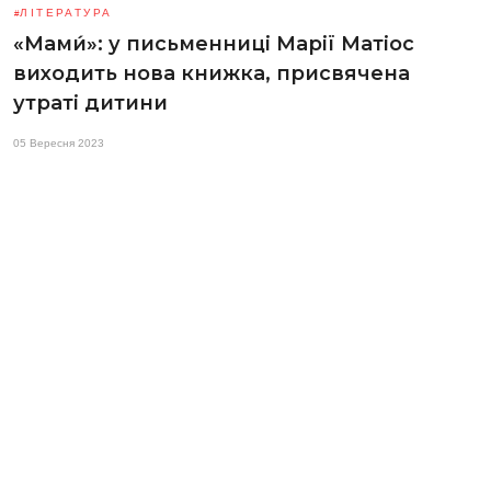
ЛІТЕРАТУРА
«Мами́»: у письменниці Марії Матіос
виходить нова книжка, присвячена
утраті дитини
05 Вересня 2023