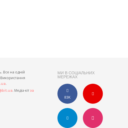
ь. Все на одній
МИ В СОЦІАЛЬНИХ
МЕРЕЖАХ
и. Використання
.
t.ua
. Медіа-кіт
bit.ua
за
83K