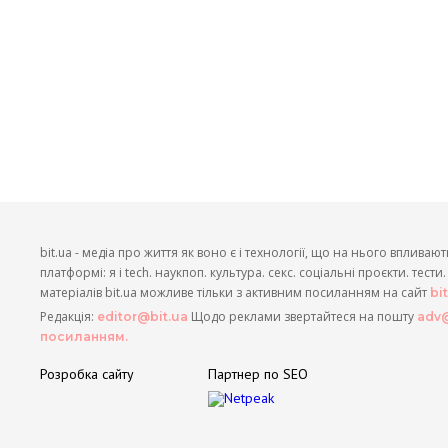
bit.ua - медіа про життя як воно є і технології, що на нього впливают
платформі: я і tech. наукпоп. культура. секс. соціальні проєкти. тест
матеріалів bit.ua можливе тільки з активним посиланням на сайт
bi
Редакція:
Щодо реклами звертайтеся на пошту
editor@bit.ua
adv@
посиланням.
Розробка сайту
Партнер по SEO