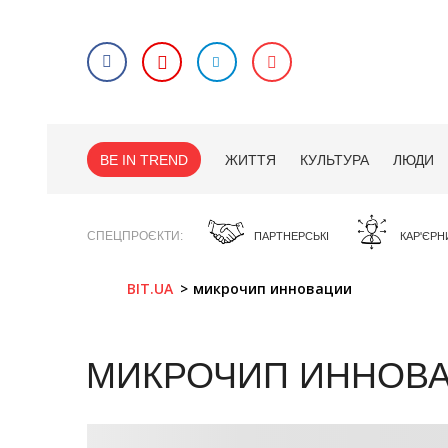
BE IN TREND
ЖИТТЯ
КУЛЬТУРА
ЛЮДИ
СПЕЦПРОЄКТИ
ПАРТНЕРСЬКІ
КАР'ЄРН
BIT.UA
микрочип инновации
МИКРОЧИП ИННОВ