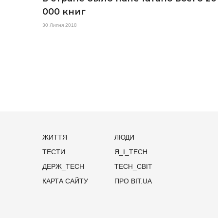
000 книг
30 Липня 2018
ЖИТТЯ
ЛЮДИ
ТЕСТИ
Я_І_TECH
ДЕРЖ_TECH
TECH_СВІТ
КАРТА САЙТУ
ПРО BIT.UA