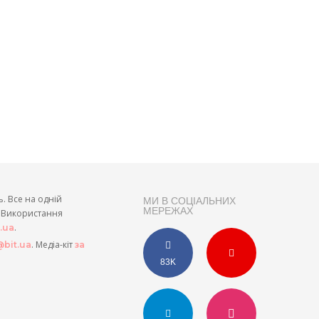
ь. Все на одній
МИ В СОЦІАЛЬНИХ
МЕРЕЖАХ
и. Використання
.
t.ua
. Медіа-кіт
bit.ua
за
83K