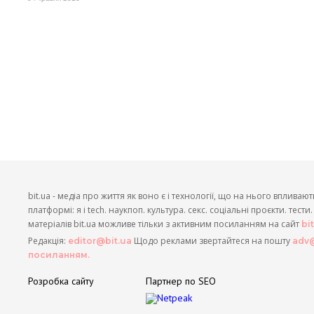
bit.ua - медіа про життя як воно є і технології, що на нього впливают
платформі: я і tech. наукпоп. культура. секс. соціальні проєкти. тест
матеріалів bit.ua можливе тільки з активним посиланням на сайт
bi
Редакція:
Щодо реклами звертайтеся на пошту
editor@bit.ua
adv@
посиланням.
Розробка сайту
Партнер по SEO