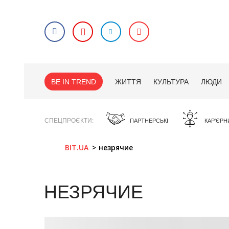
BE IN TREND
ЖИТТЯ
КУЛЬТУРА
ЛЮДИ
СПЕЦПРОЄКТИ
ПАРТНЕРСЬКІ
КАР'ЄРН
BIT.UA
незрячие
НЕЗРЯЧИЕ