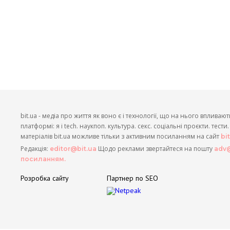
bit.ua - медіа про життя як воно є і технології, що на нього впливают
платформі: я і tech. наукпоп. культура. секс. соціальні проєкти. тест
матеріалів bit.ua можливе тільки з активним посиланням на сайт
bi
Редакція:
Щодо реклами звертайтеся на пошту
editor@bit.ua
adv@
посиланням.
Розробка сайту
Партнер по SEO