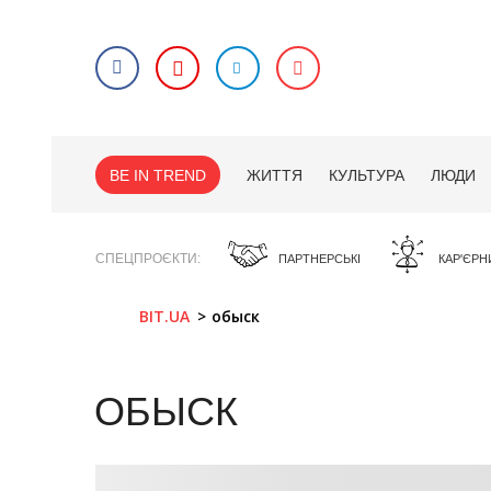
BE IN TREND
ЖИТТЯ
КУЛЬТУРА
ЛЮДИ
СПЕЦПРОЄКТИ
ПАРТНЕРСЬКІ
КАР'ЄРН
BIT.UA
обыск
ОБЫСК