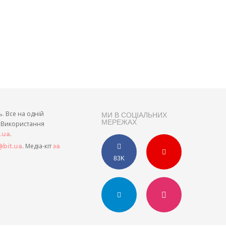
ь. Все на одній
МИ В СОЦІАЛЬНИХ
МЕРЕЖАХ
и. Використання
.
t.ua
. Медіа-кіт
bit.ua
за
83K