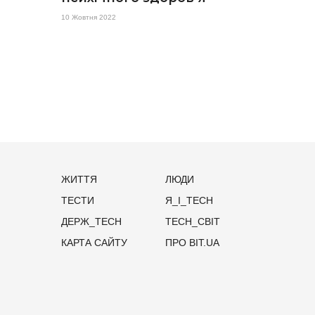
10 Жовтня 2022
ЖИТТЯ
ЛЮДИ
ТЕСТИ
Я_І_TECH
ДЕРЖ_TECH
TECH_СВІТ
КАРТА САЙТУ
ПРО BIT.UA