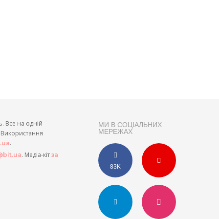
ь. Все на одній
МИ В СОЦІАЛЬНИХ
МЕРЕЖАХ
и. Використання
.
t.ua
. Медіа-кіт
bit.ua
за
83K