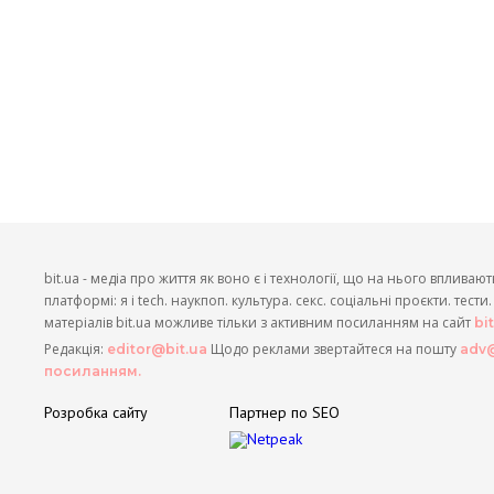
bit.ua - медіа про життя як воно є і технології, що на нього впливают
платформі: я і tech. наукпоп. культура. секс. соціальні проєкти. тест
матеріалів bit.ua можливе тільки з активним посиланням на сайт
bi
Редакція:
Щодо реклами звертайтеся на пошту
editor@bit.ua
adv@
посиланням.
Розробка сайту
Партнер по SEO