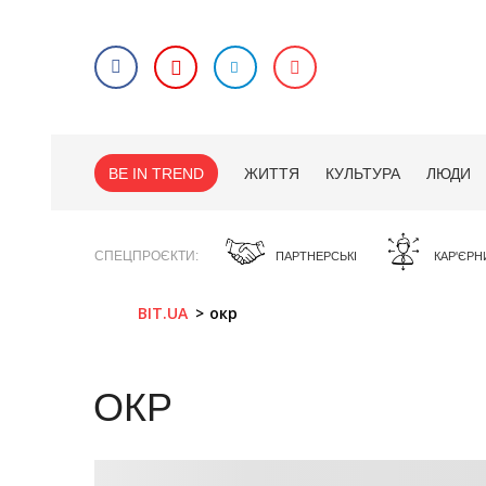
BE IN TREND
ЖИТТЯ
КУЛЬТУРА
ЛЮДИ
СПЕЦПРОЄКТИ
ПАРТНЕРСЬКІ
КАР'ЄРН
BIT.UA
окр
ОКР