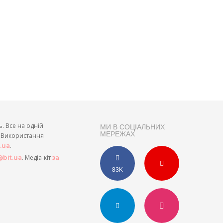
ь. Все на одній
МИ В СОЦІАЛЬНИХ
МЕРЕЖАХ
и. Використання
.
t.ua
. Медіа-кіт
bit.ua
за
83K