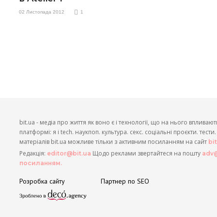
02 Листопада 2012
1
bit.ua - медіа про життя як воно є і технології, що на нього впливают
платформі: я і tech. наукпоп. культура. секс. соціальні проєкти. тест
матеріалів bit.ua можливе тільки з активним посиланням на сайт
bi
Редакція:
Щодо реклами звертайтеся на пошту
editor@bit.ua
adv@
посиланням.
Розробка сайту
Партнер по SEO