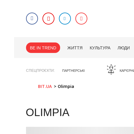
BE IN TREND
ЖИТТЯ
КУЛЬТУРА
ЛЮДИ
СПЕЦПРОЄКТИ
ПАРТНЕРСЬКІ
КАР'ЄРН
BIT.UA
Olimpia
OLIMPIA