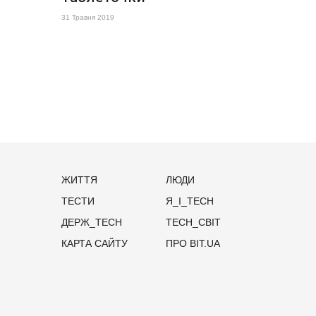
31 Травня 2019
ЖИТТЯ
ЛЮДИ
ТЕСТИ
Я_І_TECH
ДЕРЖ_TECH
TECH_СВІТ
КАРТА САЙТУ
ПРО BIT.UA