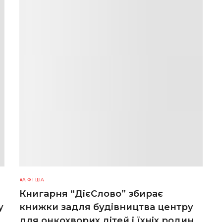
АФІША
Книгарня “ДієСлово” збирає
у
книжки задля будівництва центру
для онкохворих дітей і їхніх родин