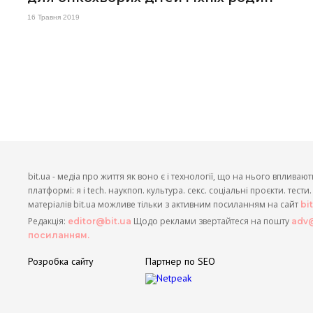
16 Травня 2019
bit.ua - медіа про життя як воно є і технології, що на нього впливают
платформі: я і tech. наукпоп. культура. секс. соціальні проєкти. тест
матеріалів bit.ua можливе тільки з активним посиланням на сайт
bi
Редакція:
Щодо реклами звертайтеся на пошту
editor@bit.ua
adv@
посиланням.
Розробка сайту
Партнер по SEO