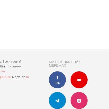
ь. Все на одній
МИ В СОЦІАЛЬНИХ
МЕРЕЖАХ
и. Використання
.
t.ua
. Медіа-кіт
bit.ua
за
83K