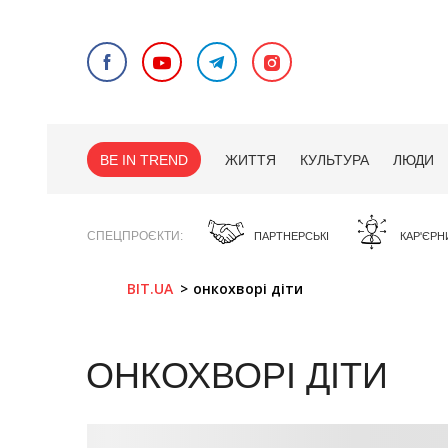
BE IN TREND
ЖИТТЯ
КУЛЬТУРА
ЛЮДИ
СПЕЦПРОЄКТИ
ПАРТНЕРСЬКІ
КАР'ЄРН
BIT.UA
онкохворі діти
ОНКОХВОРІ ДІТИ