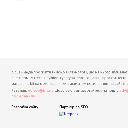
bit.ua - медіа про життя як воно є і технології, що на нього впливают
платформі: я і tech. наукпоп. культура. секс. соціальні проєкти. тест
матеріалів bit.ua можливе тільки з активним посиланням на сайт
bi
Редакція:
Щодо реклами звертайтеся на пошту
editor@bit.ua
adv@
посиланням.
Розробка сайту
Партнер по SEO