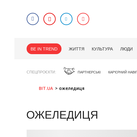
BE IN TREND
ЖИТТЯ
КУЛЬТУРА
ЛЮДИ
СПЕЦПРОЄКТИ
ПАРТНЕРСЬКІ
КАР'ЄРНИЙ НАВІ
BIT.UA
ожеледиця
ОЖЕЛЕДИЦЯ