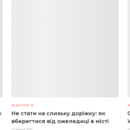
ЗДОРОВ'Я
х
Не стати на слизьку доріжку: як
вберегтися від ожеледиці в місті
12 Грудня 2022
1