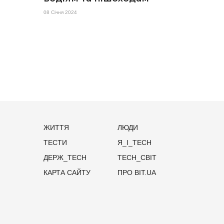
08 Січня 2024
ЖИТТЯ
ЛЮДИ
ТЕСТИ
Я_І_TECH
ДЕРЖ_TECH
TECH_СВІТ
КАРТА САЙТУ
ПРО BIT.UA