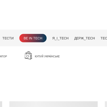
ТЕСТИ
BE IN TECH
Я_І_TECH
ДЕРЖ_TECH
TEC
ГАТОР
КУПУЙ УКРАЇНСЬКЕ