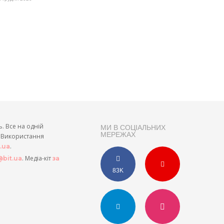
ь. Все на одній
МИ В СОЦІАЛЬНИХ
МЕРЕЖАХ
и. Використання
.
t.ua
. Медіа-кіт
bit.ua
за
83K