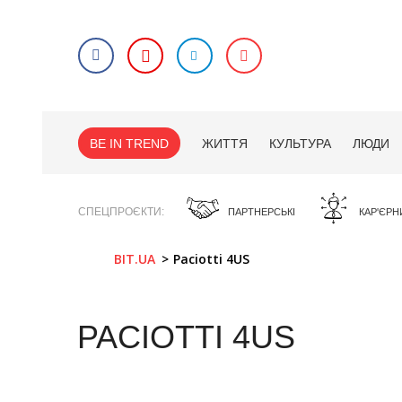
BE IN TREND
ЖИТТЯ
КУЛЬТУРА
ЛЮДИ
СПЕЦПРОЄКТИ
ПАРТНЕРСЬКІ
КАР'ЄРН
BIT.UA
Paciotti 4US
PACIOTTI 4US