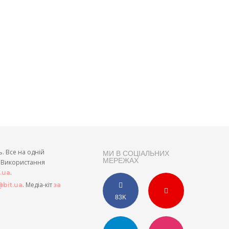
ь. Все на одній
МИ В СОЦІАЛЬНИХ
МЕРЕЖАХ
и. Використання
.
t.ua
. Медіа-кіт
bit.ua
за
83K