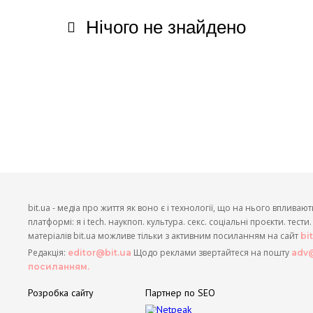
Нічого не знайдено
bit.ua - медіа про життя як воно є і технології, що на нього впливают
платформі: я і tech. наукпоп. культура. секс. соціальні проєкти. тест
матеріалів bit.ua можливе тільки з активним посиланням на сайт
bi
Редакція:
Щодо реклами звертайтеся на пошту
editor@bit.ua
adv@
посиланням.
Розробка сайту
Партнер по SEO