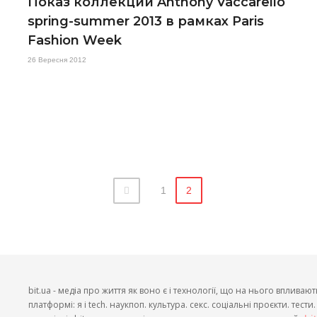
Показ коллекции Anthony Vaccarello
spring-summer 2013 в рамках Paris
Fashion Week
26 Вересня 2012
1
2
bit.ua - медіа про життя як воно є і технології, що на нього впливают
платформі: я і tech. наукпоп. культура. секс. соціальні проєкти. тест