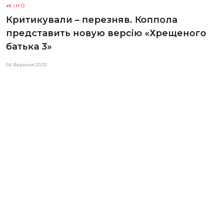
КІНО
Критикували – перезняв. Коппола
представить новую версію «Хрещеного
батька 3»
04 Вересня 2020