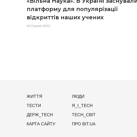
«Вільна Наука». В Україні заснувал
платформу для популярізації
відкриттів наших учених
03 Серпня 2022
ЖИТТЯ
ЛЮДИ
ТЕСТИ
Я_І_TECH
ДЕРЖ_TECH
TECH_СВІТ
КАРТА САЙТУ
ПРО BIT.UA