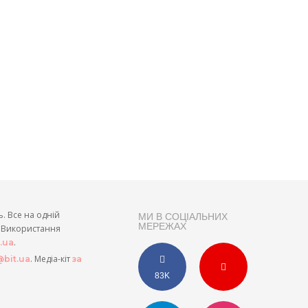
ь. Все на одній
МИ В СОЦІАЛЬНИХ
МЕРЕЖАХ
и. Використання
.
t.ua
. Медіа-кіт
bit.ua
за
83K