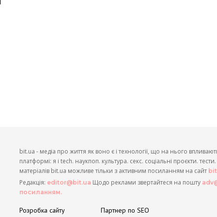
и
bit.ua - медіа про життя як воно є і технології, що на нього впливают
платформі: я і tech. наукпоп. культура. секс. соціальні проєкти. тест
матеріалів bit.ua можливе тільки з активним посиланням на сайт
bi
Редакція:
Щодо реклами звертайтеся на пошту
editor@bit.ua
adv@
посиланням.
Розробка сайту
Партнер по SEO