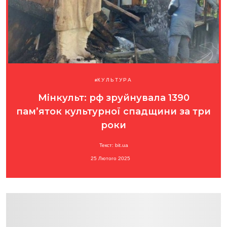
КУЛЬТУРА
Мінкульт: рф зруйнувала 1390
пам’яток культурної спадщини за три
роки
Текст: bit.ua
25 Лютого 2025