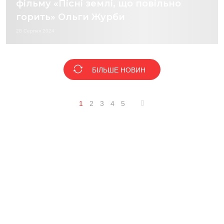
фільму «Пісні землі, що повільно
горить» Ольги Журби
28 Серпня 2024
БІЛЬШЕ НОВИН
1
2
3
4
5