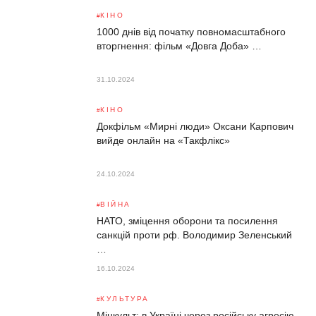
КІНО
1000 днів від початку повномасштабного
вторгнення: фільм «Довга Доба» …
31.10.2024
КІНО
Докфільм «Мирні люди» Оксани Карпович
вийде онлайн на «Такфлікс»
24.10.2024
ВІЙНА
НАТО, зміцення оборони та посилення
санкцій проти рф. Володимир Зеленський
…
16.10.2024
КУЛЬТУРА
Мінкульт: в Україні через російську агресію