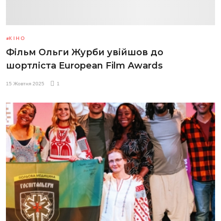
КІНО
Фільм Ольги Журби увійшов до
шортліста European Film Awards
15 Жовтня 2025
1