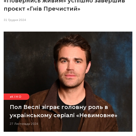
«Повернись живим» успішно завершив
проєкт «Гнів Пречистий»
31 Грудня 2024
КІНО
Пол Веслі зіграє головну роль в
українському серіалі «Невимовне»
27 Листопада 2024