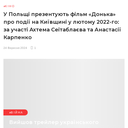
КІНО
У Польщі презентують фільм «Донька»
про події на Київщині у лютому 2022-го:
за участі Ахтема Сеітаблаєва та Анастасії
Карпенко
24 Вересня 2024
1
ВІЙНА
Вийшов трейлер українського