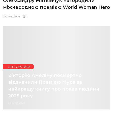
Олександру Матвійчук нагородили
міжнародною премією World Woman Hero
28 Січня 2026
1
ЛІТЕРАТУРА
Вікторію Амеліну посмертно
відзначили Премією Мура за
найкращу книгу про права людини
2025 року
08 Січня 2026