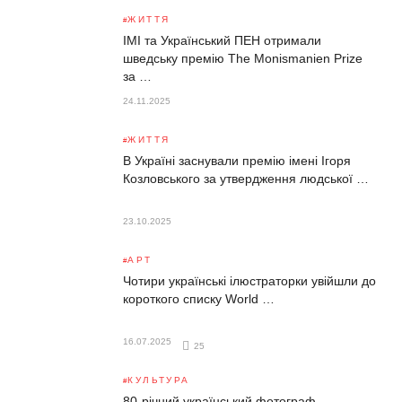
ЖИТТЯ
ІМІ та Український ПЕН отримали
шведську премію The Monismanien Prize
за …
24.11.2025
ЖИТТЯ
В Україні заснували премію імені Ігоря
Козловського за утвердження людської …
23.10.2025
АРТ
Чотири українські ілюстраторки увійшли до
короткого списку World …
16.07.2025
25
КУЛЬТУРА
80-річний український фотограф