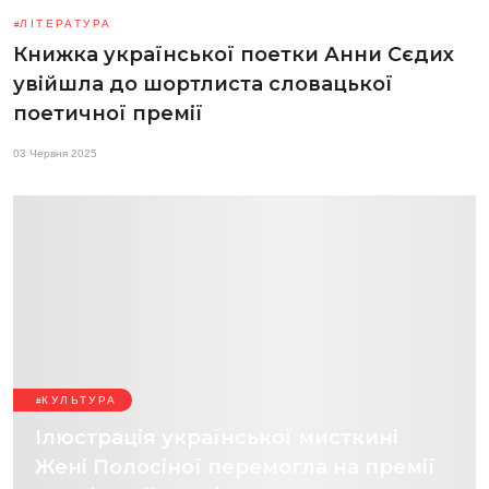
ЛІТЕРАТУРА
Книжка української поетки Анни Сєдих
увійшла до шортлиста словацької
поетичної премії
03 Червня 2025
КУЛЬТУРА
Ілюстрація української мисткині
Жені Полосіної перемогла на премії