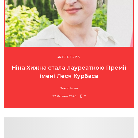
КУЛЬТУРА
Ніна Хижна стала лауреаткою Премії
імені Леся Курбаса
Текст: bit.ua
27 Лютого 2026
2