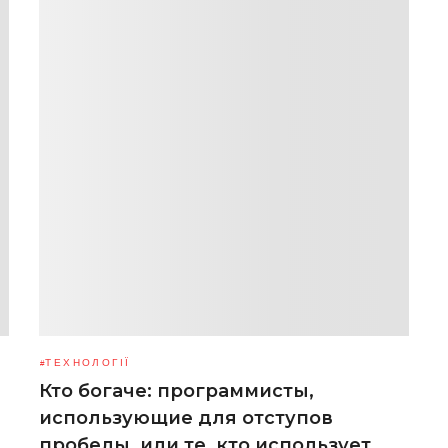
ТЕХНОЛОГІЇ
Кто богаче: программисты,
использующие для отступов
пробелы, или те, кто использует