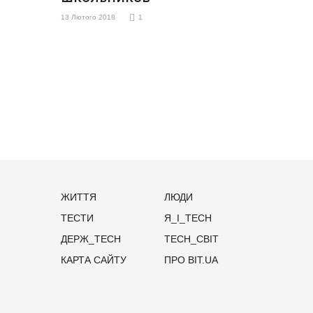
13 Лютого 2018
1
ЖИТТЯ
ЛЮДИ
ТЕСТИ
Я_І_TECH
ДЕРЖ_TECH
TECH_СВІТ
КАРТА САЙТУ
ПРО BIT.UA