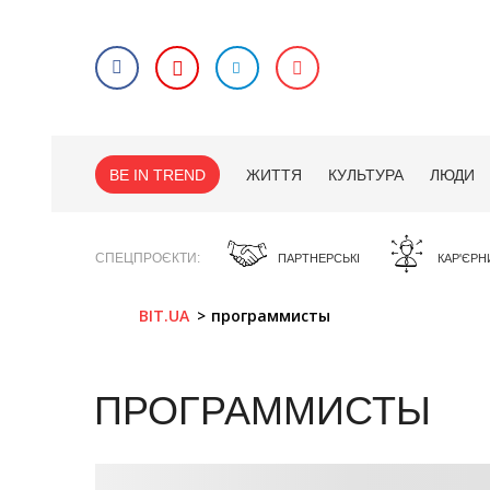
BE IN TREND
ЖИТТЯ
КУЛЬТУРА
ЛЮДИ
СПЕЦПРОЄКТИ
ПАРТНЕРСЬКІ
КАР'ЄРН
BIT.UA
программисты
ПРОГРАММИСТЫ