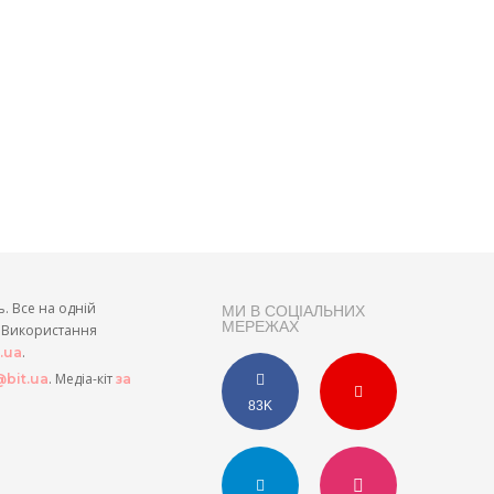
ь. Все на одній
МИ В СОЦІАЛЬНИХ
МЕРЕЖАХ
и. Використання
.
t.ua
. Медіа-кіт
bit.ua
за
83K