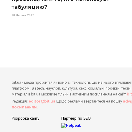
табуляцию?
18 Червня 2017
bit.ua - медіа про життя як воно є і технології, що на нього впливают
платформі: я і tech. наукпоп. культура. секс. соціальні проєкти. тест
матеріалів bit.ua можливе тільки з активним посиланням на сайт
bi
Редакція:
Щодо реклами звертайтеся на пошту
editor@bit.ua
adv@
посиланням.
Розробка сайту
Партнер по SEO