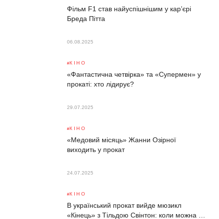
Фільм F1 став найуспішнішим у карʼєрі
Бреда Пітта
06.08.2025
КІНО
«Фантастична четвірка» та «Супермен» у
прокаті: хто лідирує?
29.07.2025
КІНО
«Медовий місяць» Жанни Озірної
виходить у прокат
24.07.2025
КІНО
В український прокат вийде мюзикл
«Кінець» з Тільдою Свінтон: коли можна …