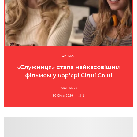
КІНО
«Служниця» стала найкасовішим
фільмом у кар’єрі Сідні Свіні
Текст: bit.ua
30 Січня 2026
1