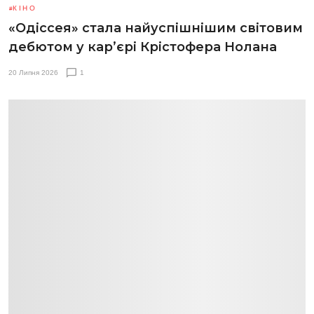
КІНО
«Одіссея» стала найуспішнішим світовим
дебютом у кар’єрі Крістофера Нолана
20 Липня 2026
1