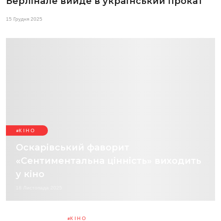
Берлінале вийде в український прокат
15 Грудня 2025
КІНО
Оскарівський фаворит
«Сентиментальна цінність» виходить
у кіно
18 Листопада 2025
КІНО