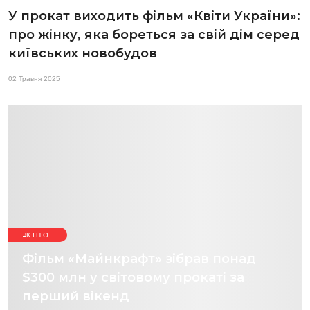
У прокат виходить фільм «Квіти України»:
про жінку, яка бореться за свій дім серед
київських новобудов
02 Травня 2025
КІНО
Фільм «Майнкрафт» зібрав понад
$300 млн у світовому прокаті за
перший вікенд