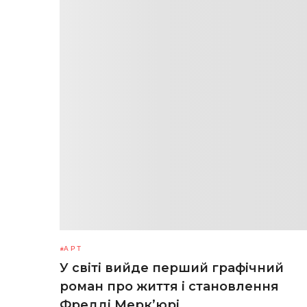
АРТ
У світі вийде перший графічний
роман про життя і становлення
Фредді Мерк’юрі