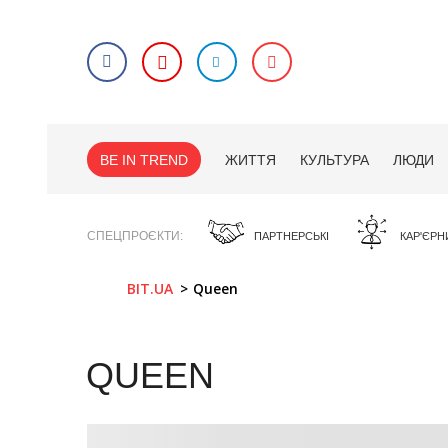
BE IN TREND
ЖИТТЯ
КУЛЬТУРА
ЛЮДИ
СПЕЦПРОЄКТИ
ПАРТНЕРСЬКІ
КАР'ЄРН
BIT.UA
Queen
QUEEN