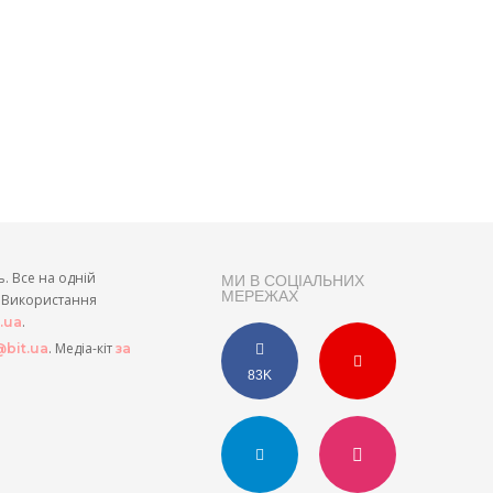
ь. Все на одній
МИ В СОЦІАЛЬНИХ
МЕРЕЖАХ
и. Використання
.
t.ua
. Медіа-кіт
bit.ua
за
83K