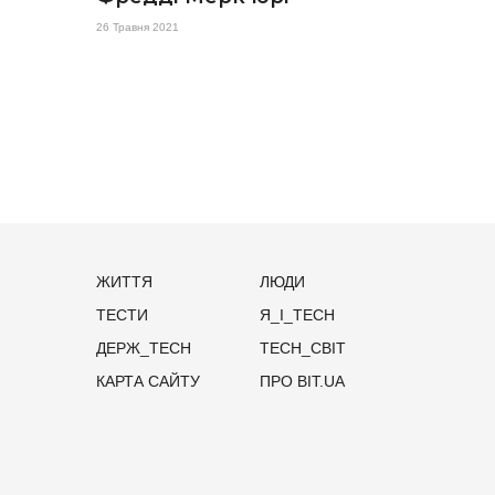
26 Травня 2021
ЖИТТЯ
ЛЮДИ
ТЕСТИ
Я_І_TECH
ДЕРЖ_TECH
TECH_СВІТ
КАРТА САЙТУ
ПРО BIT.UA