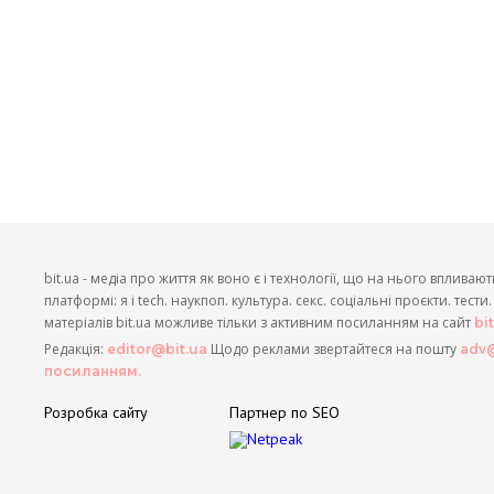
bit.ua - медіа про життя як воно є і технології, що на нього впливают
платформі: я і tech. наукпоп. культура. секс. соціальні проєкти. тест
матеріалів bit.ua можливе тільки з активним посиланням на сайт
bi
Редакція:
Щодо реклами звертайтеся на пошту
editor@bit.ua
adv@
посиланням.
Розробка сайту
Партнер по SEO