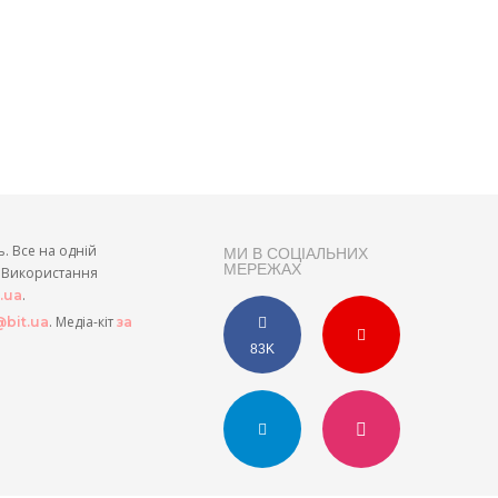
ь. Все на одній
МИ В СОЦІАЛЬНИХ
МЕРЕЖАХ
и. Використання
.
t.ua
. Медіа-кіт
bit.ua
за
83K