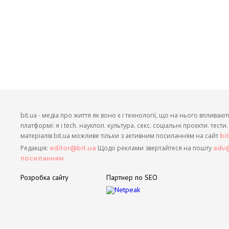
bit.ua - медіа про життя як воно є і технології, що на нього впливают
платформі: я і tech. наукпоп. культура. секс. соціальні проєкти. тест
матеріалів bit.ua можливе тільки з активним посиланням на сайт
bi
Редакція:
Щодо реклами звертайтеся на пошту
editor@bit.ua
adv@
посиланням.
Розробка сайту
Партнер по SEO