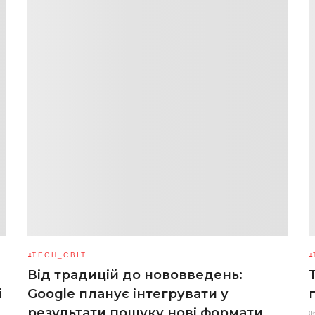
TECH_СВІТ
Від традицій до нововведень:
і
Google планує інтегрувати у
результати пошуку нові формати
0