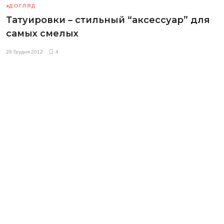
ДОГЛЯД
Татуировки – стильный “аксессуар” для
самых смелых
28 Грудня 2012
4