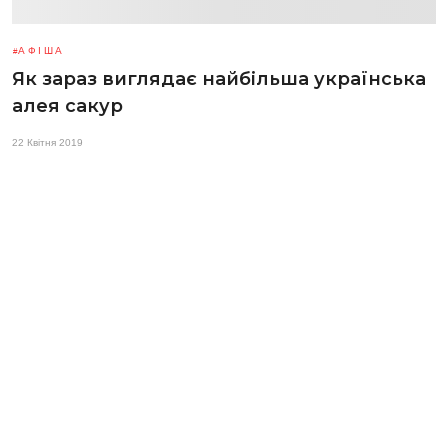
АФІША
Як зараз виглядає найбільша українська
алея сакур
22 Квітня 2019