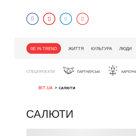
BE IN TREND
ЖИТТЯ
КУЛЬТУРА
ЛЮДИ
СПЕЦПРОЄКТИ
ПАРТНЕРСЬКІ
КАР'ЄРН
BIT.UA
салюти
САЛЮТИ