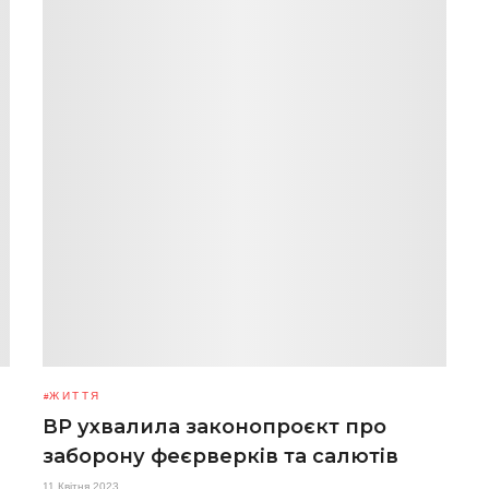
ЖИТТЯ
ВР ухвалила законопроєкт про
заборону феєрверків та салютів
11 Квітня 2023