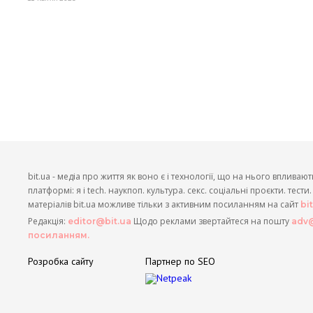
bit.ua - медіа про життя як воно є і технології, що на нього впливают
платформі: я і tech. наукпоп. культура. секс. соціальні проєкти. тест
матеріалів bit.ua можливе тільки з активним посиланням на сайт
bi
Редакція:
Щодо реклами звертайтеся на пошту
editor@bit.ua
adv@
посиланням.
Розробка сайту
Партнер по SEO