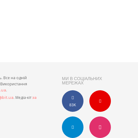
ь. Все на одній
МИ В СОЦІАЛЬНИХ
МЕРЕЖАХ
и. Використання
.
t.ua
. Медіа-кіт
bit.ua
за
83K