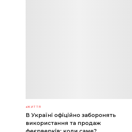
ЖИТТЯ
В Україні офіційно заборонять
використання та продаж
феєрверків: коли саме?