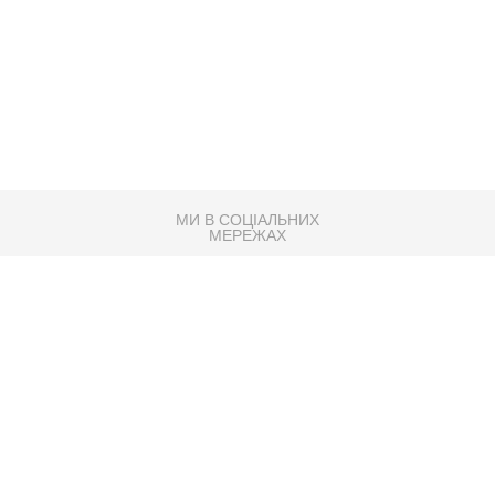
МИ В СОЦІАЛЬНИХ
МЕРЕЖАХ
83K
Розробка сайту
Партнер по SEO