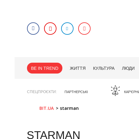
BE IN TREND
ЖИТТЯ
КУЛЬТУРА
ЛЮДИ
СПЕЦПРОЄКТИ
ПАРТНЕРСЬКІ
КАР'ЄРН
BIT.UA
starman
STARMAN