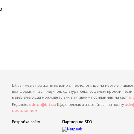
ю
bit.ua - медіа про життя як воно є і технології, що на нього впливают
платформі: я і tech. наукпоп. культура. секс. соціальні проєкти. тест
матеріалів bit.ua можливе тільки з активним посиланням на сайт
bi
Редакція:
Щодо реклами звертайтеся на пошту
editor@bit.ua
adv@
посиланням.
Розробка сайту
Партнер по SEO