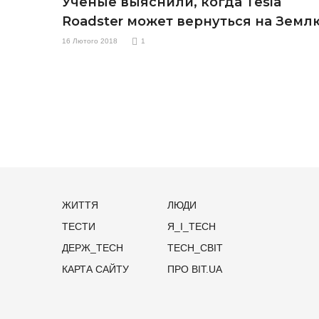
Ученые выяснили, когда Tesla
Roadster может вернуться на Земл
16 Лютого 2018
1
ЖИТТЯ
ЛЮДИ
ТЕСТИ
Я_І_TECH
ДЕРЖ_TECH
TECH_СВІТ
КАРТА САЙТУ
ПРО BIT.UA