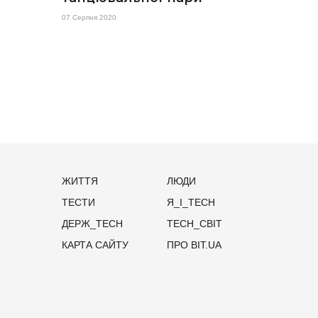
07 Серпня 2020
ЖИТТЯ
ЛЮДИ
ТЕСТИ
Я_І_TECH
ДЕРЖ_TECH
TECH_СВІТ
КАРТА САЙТУ
ПРО BIT.UA