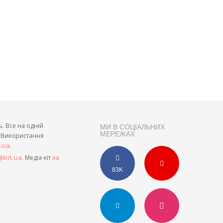
ь. Все на одній
МИ В СОЦІАЛЬНИХ
МЕРЕЖАХ
и. Використання
.
t.ua
. Медіа-кіт
bit.ua
за
83K