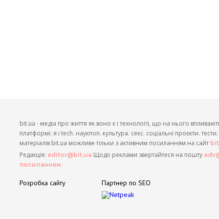
bit.ua - медіа про життя як воно є і технології, що на нього впливают
платформі: я і tech. наукпоп. культура. секс. соціальні проєкти. тест
матеріалів bit.ua можливе тільки з активним посиланням на сайт
bi
Редакція:
Щодо реклами звертайтеся на пошту
editor@bit.ua
adv@
посиланням.
Розробка сайту
Партнер по SEO