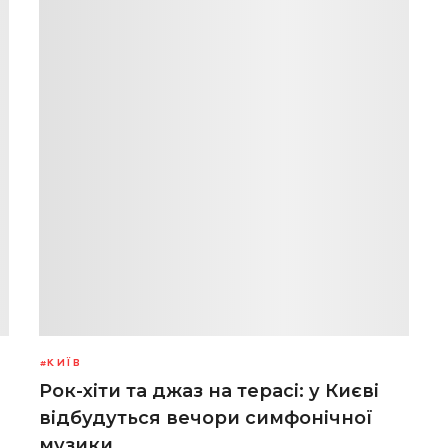
КИЇВ
Рок-хіти та джаз на терасі: у Києві
відбудуться вечори симфонічної
музики