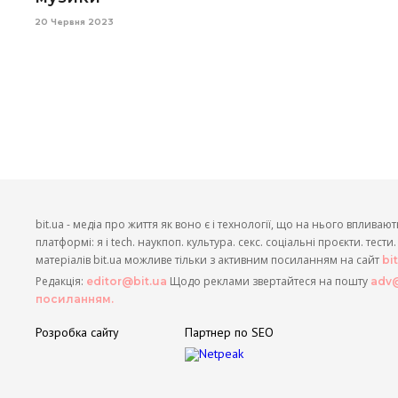
20 Червня 2023
bit.ua - медіа про життя як воно є і технології, що на нього впливают
платформі: я і tech. наукпоп. культура. секс. соціальні проєкти. тест
матеріалів bit.ua можливе тільки з активним посиланням на сайт
bi
Редакція:
Щодо реклами звертайтеся на пошту
editor@bit.ua
adv@
посиланням.
Розробка сайту
Партнер по SEO