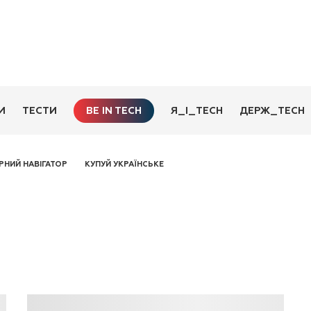
BE IN TECH
И
ТЕСТИ
Я_І_TECH
ДЕРЖ_TECH
РНИЙ НАВІГАТОР
КУПУЙ УКРАЇНСЬКЕ