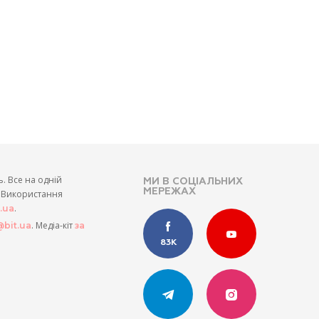
ь. Все на одній
МИ В СОЦІАЛЬНИХ
МЕРЕЖАХ
и. Використання
.
t.ua
. Медіа-кіт
bit.ua
за
83K