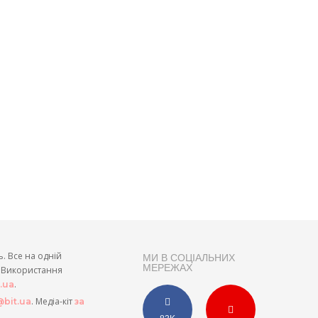
ь. Все на одній
МИ В СОЦІАЛЬНИХ
МЕРЕЖАХ
и. Використання
.
t.ua
. Медіа-кіт
bit.ua
за