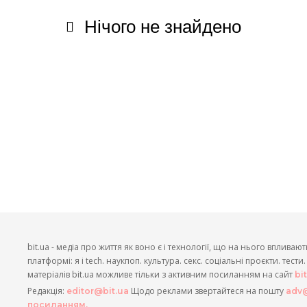
Нічого не знайдено
bit.ua - медіа про життя як воно є і технології, що на нього впливают
платформі: я і tech. наукпоп. культура. секс. соціальні проєкти. тест
матеріалів bit.ua можливе тільки з активним посиланням на сайт
bi
Редакція:
Щодо реклами звертайтеся на пошту
editor@bit.ua
adv@
посиланням.