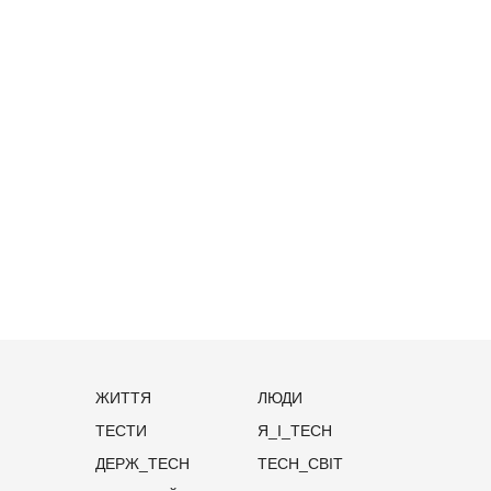
ЖИТТЯ
ЛЮДИ
ТЕСТИ
Я_І_TECH
ДЕРЖ_TECH
TECH_СВІТ