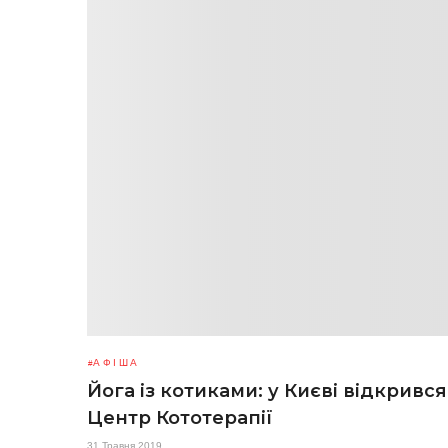
АФІША
Йога із котиками: у Києві відкрився
Центр Кототерапії
31 Травня 2019