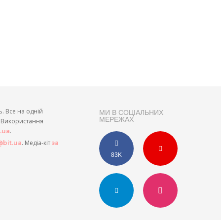
ь. Все на одній
МИ В СОЦІАЛЬНИХ
МЕРЕЖАХ
и. Використання
.
t.ua
. Медіа-кіт
bit.ua
за
83K