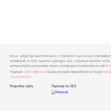
bit.ua - медіа про життя як воно є і технології, що на нього впливают
платформі: я і tech. наукпоп. культура. секс. соціальні проєкти. тест
матеріалів bit.ua можливе тільки з активним посиланням на сайт
bi
Редакція:
Щодо реклами звертайтеся на пошту
editor@bit.ua
adv@
посиланням.
Розробка сайту
Партнер по SEO