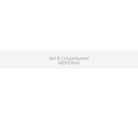
МИ В СОЦІАЛЬНИХ
МЕРЕЖАХ
83K
Розробка сайту
Партнер по SEO