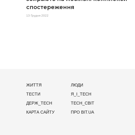
спостереження
13 Грудня 2022
ЖИТТЯ
ЛЮДИ
ТЕСТИ
Я_І_TECH
ДЕРЖ_TECH
TECH_СВІТ
КАРТА САЙТУ
ПРО BIT.UA