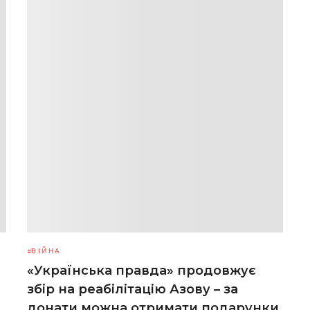
ВІЙНА
«Українська правда» продовжує
збір на реабілітацію Азову – за
донати можна отримати подарунки