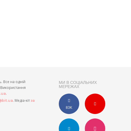
ь. Все на одній
МИ В СОЦІАЛЬНИХ
МЕРЕЖАХ
и. Використання
.
t.ua
. Медіа-кіт
bit.ua
за
83K