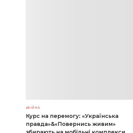
ВІЙНА
Курс на перемогу: «Українська
правда»&«Повернись живим»
збирають на мобільні комплекси