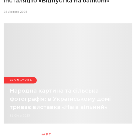
інсталяцію «Відпустка на балконі»
28 Лютого 2025
КУЛЬТУРА
Народна картина та сільська
фотографія: в Українському домі
триває виставка «Наїв вільний»
31 Січня 2025
АРТ