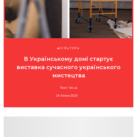
КУЛЬТУРА
В Українському домі стартує
виставка сучасного українського
мистецтва
Текст: bit.ua
16 Липня 2025