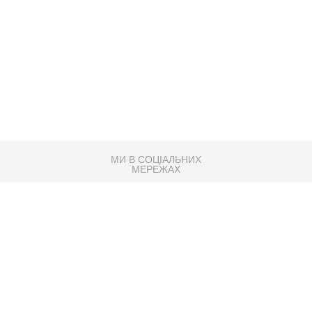
МИ В СОЦІАЛЬНИХ
МЕРЕЖАХ
83K
Розробка сайту
Партнер по SEO