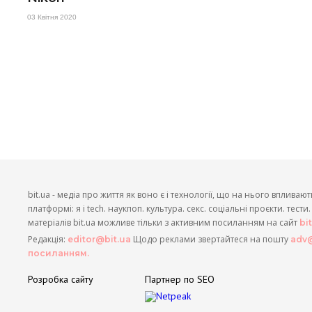
03 Квітня 2020
bit.ua - медіа про життя як воно є і технології, що на нього впливают
платформі: я і tech. наукпоп. культура. секс. соціальні проєкти. тест
матеріалів bit.ua можливе тільки з активним посиланням на сайт
bi
Редакція:
Щодо реклами звертайтеся на пошту
editor@bit.ua
adv@
посиланням.
Розробка сайту
Партнер по SEO