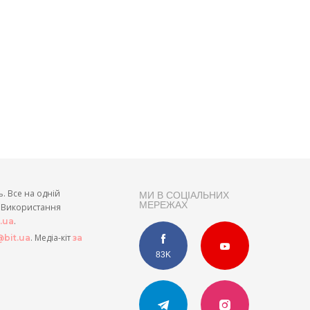
ь. Все на одній
МИ В СОЦІАЛЬНИХ
МЕРЕЖАХ
и. Використання
.
t.ua
. Медіа-кіт
bit.ua
за
83K