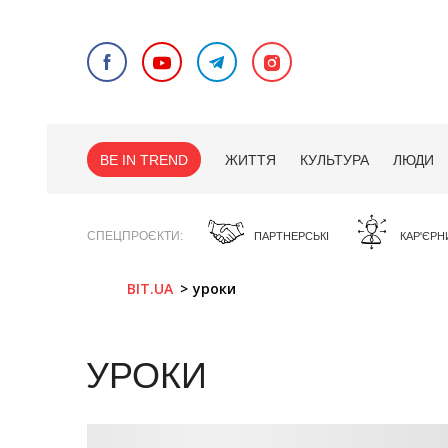
BE IN TREND
ЖИТТЯ
КУЛЬТУРА
ЛЮДИ
СПЕЦПРОЄКТИ
ПАРТНЕРСЬКІ
КАР'ЄРН
BIT.UA
уроки
УРОКИ