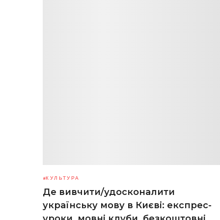
КУЛЬТУРА
Де вивчити/удосконалити
українську мову в Києві: експрес-
уроки, мовні клуби, безкоштовні