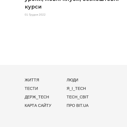
курси
01 Грудня 2022
ЖИТТЯ
ЛЮДИ
ТЕСТИ
Я_І_TECH
ДЕРЖ_TECH
TECH_СВІТ
КАРТА САЙТУ
ПРО BIT.UA