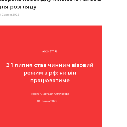
для розгляду
8 Серпня 2022
ЖИТТЯ
З 1 липня став чинним візовий
режим з рф: як він
працюватиме
Текст: Анастасія Ампілогова
01 Липня 2022