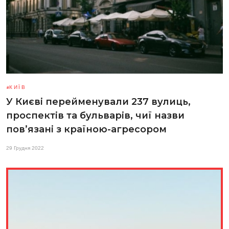
КИЇВ
У Києві перейменували 237 вулиць,
проспектів та бульварів, чиї назви
пов’язані з країною-агресором
29 Грудня 2022