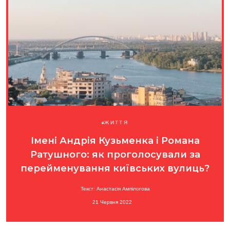
ЖИТТЯ
Імені Андрія Кузьменка і Романа
Ратушного: як проголосували за
перейменування київських вулиць?
Текст: Анастасія Ампілогова
21 Червня 2022