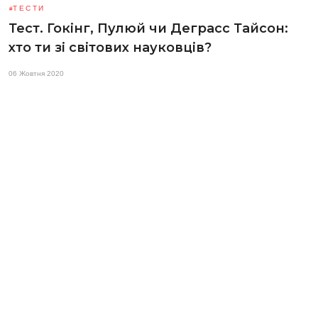
ТЕСТИ
Тест. Гокінг, Пулюй чи Деграсс Тайсон:
хто ти зі світових науковців?
06 Жовтня 2020