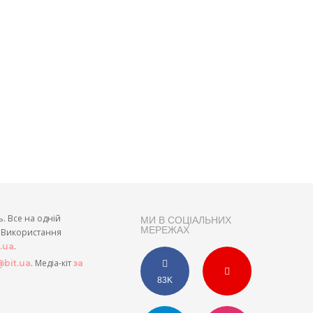
ь. Все на одній
МИ В СОЦІАЛЬНИХ
МЕРЕЖАХ
и. Використання
.
t.ua
. Медіа-кіт
bit.ua
за
83K