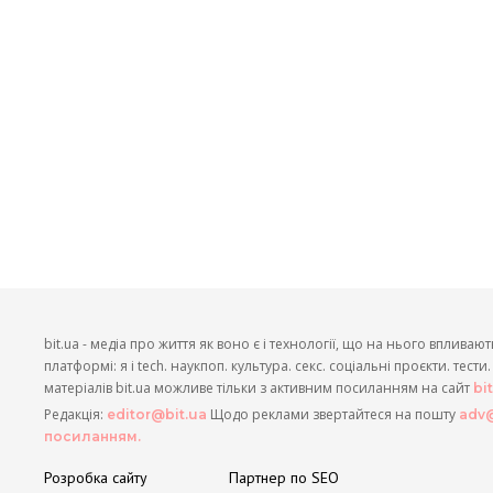
bit.ua - медіа про життя як воно є і технології, що на нього впливают
платформі: я і tech. наукпоп. культура. секс. соціальні проєкти. тест
матеріалів bit.ua можливе тільки з активним посиланням на сайт
bi
Редакція:
Щодо реклами звертайтеся на пошту
editor@bit.ua
adv@
посиланням.
Розробка сайту
Партнер по SEO