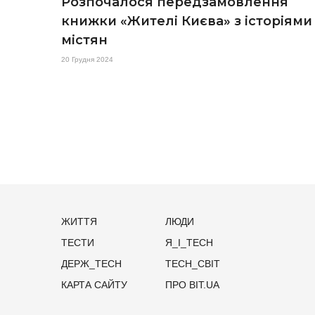
Розпочалося передзамовлення
книжки «Жителі Києва» з історіями
містян
20 Грудня 2024
ЖИТТЯ
ЛЮДИ
ТЕСТИ
Я_І_TECH
ДЕРЖ_TECH
TECH_СВІТ
КАРТА САЙТУ
ПРО BIT.UA