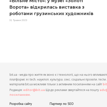
«Вільне Місто»: у музеї «Золоті
Ворота» відкрилась виставка з
роботами грузинських художників
31 Травня 2023
bit.ua - медіа про життя як воно є і технології, що на нього впливают
платформі: я і tech. наукпоп. культура. секс. соціальні проєкти. тест
матеріалів bit.ua можливе тільки з активним посиланням на сайт
bi
Редакція:
Щодо реклами звертайтеся на пошту
editor@bit.ua
adv@
посиланням.
Розробка сайту
Партнер по SEO