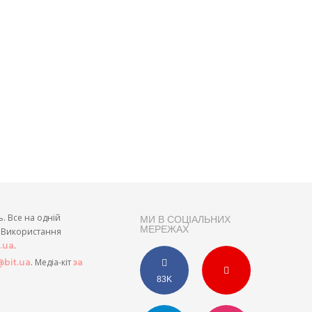
ь. Все на одній
МИ В СОЦІАЛЬНИХ
МЕРЕЖАХ
и. Використання
.
t.ua
. Медіа-кіт
bit.ua
за
83K