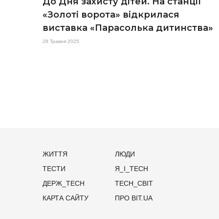
До Дня захисту дітей. На станції
«Золоті ворота» відкрилася
виставка «Парасолька дитинства»
28 Травня 2025
ЖИТТЯ
ЛЮДИ
ТЕСТИ
Я_І_TECH
ДЕРЖ_TECH
TECH_СВІТ
КАРТА САЙТУ
ПРО BIT.UA